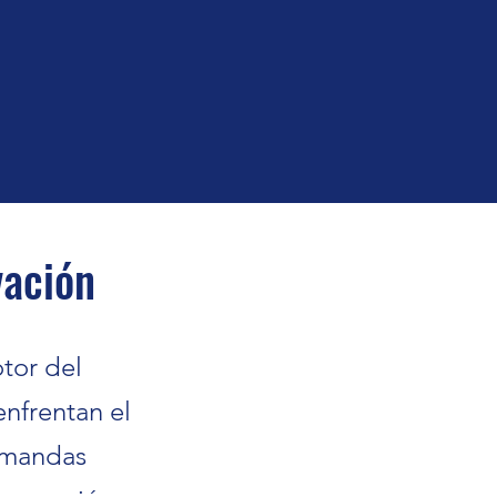
vación
tor del
enfrentan el
emandas