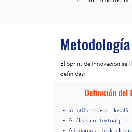
el retorno de tus ini
Metodología
El Sprint de Innovación se 
definidas:
Definición del
1
Identificamos el desafío
Análisis contextual par
Alineamos a todos los p