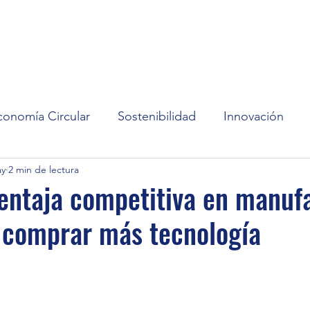
cio
Servicios
Blog
Contacto
Acerca de
conomía Circular
Sostenibilidad
Innovación
ay
2 min de lectura
entaja competitiva en manuf
 comprar más tecnología