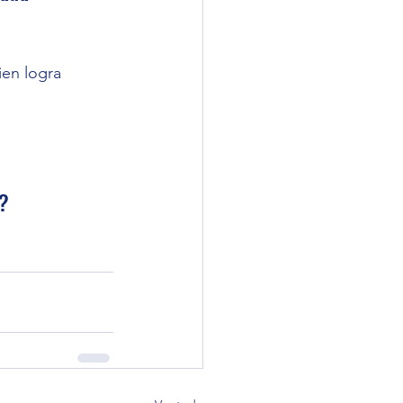
en logra 
a?