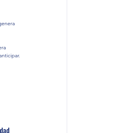
genera 
ra 
nticipar.
dad 