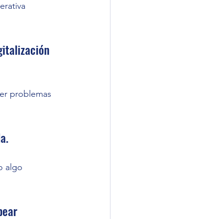
rativa 
italización 
ver problemas 
a.
o algo 
pear 