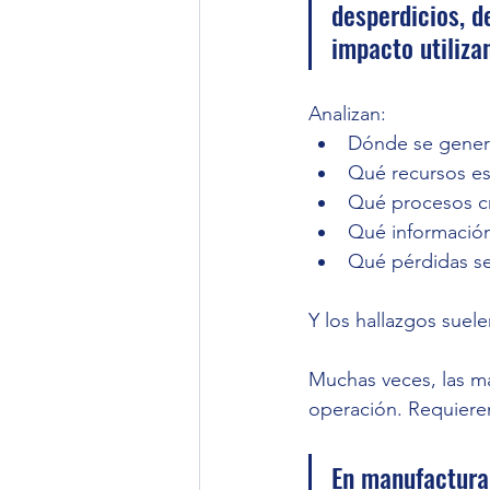
desperdicios, d
impacto utiliza
Analizan:
Dónde se gener
Qué recursos es
Qué procesos cr
Qué información 
Qué pérdidas s
Y los hallazgos suel
Muchas veces, las m
operación. Requieren
En manufactura,