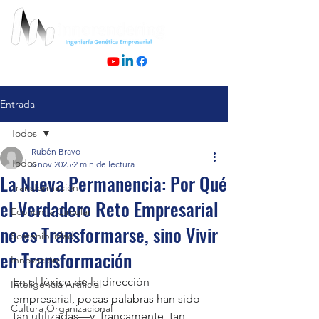
Entrada
Todos
Rubén Bravo
Todos
6 nov 2025
2 min de lectura
La Nueva Permanencia: Por Qué
Transformación
el Verdadero Reto Empresarial
Economía Circular
no es Transformarse, sino Vivir
Sostenibilidad
en Transformación
Innovación
En el léxico de la dirección 
Inteligencia Artificial
empresarial, pocas palabras han sido 
Cultura Organizacional
tan utilizadas—y, francamente, tan 