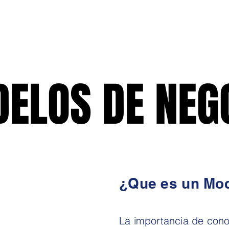
cio
Servicios
Blog
Contacto
Acerca de
ELOS DE NEG
ELOS DE NEG
¿Que es un Mod
La importancia de cono