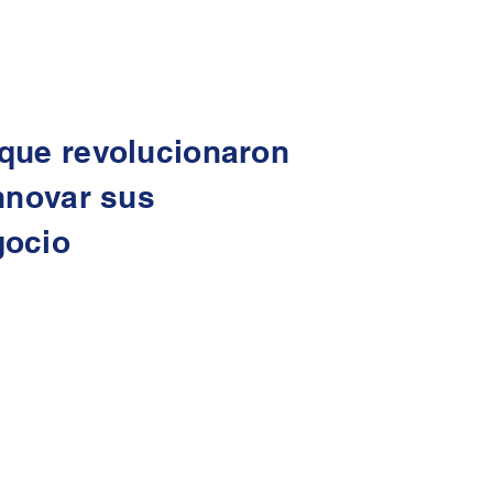
que revolucionaron
nnovar sus
gocio