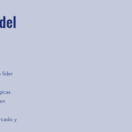
del
líder
gicas.
 en
rcado y