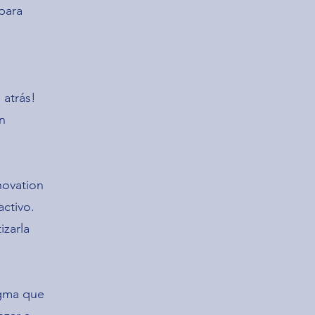
para
 atrás!
n
novation
ctivo.
izarla
igma que