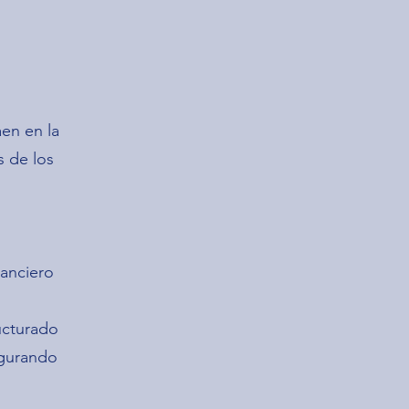
en en la
s de los
nanciero
ucturado
egurando