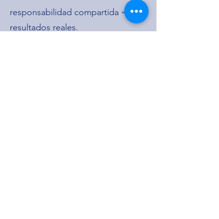
responsabilidad compartida =
resultados reales.
¿Por Qué Somos
Diferentes?
Somos más que consultores:
somos impulsores de crecimiento.
Con un enfoque 100% centrado
en resultados, no solo
implementamos OKRs: creamos
una cultura de ambición medible
donde cada dato se traduce en
acción.
Expertos certificados en análisis