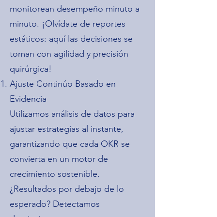
monitorean desempeño minuto a
minuto. ¡Olvídate de reportes
estáticos: aquí las decisiones se
toman con agilidad y precisión
quirúrgica!
Ajuste Continúo Basado en
Evidencia
Utilizamos análisis de datos para
ajustar estrategias al instante,
garantizando que cada OKR se
convierta en un motor de
crecimiento sostenible.
¿Resultados por debajo de lo
esperado? Detectamos